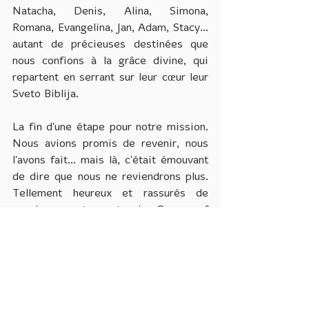
Natacha, Denis, Alina, Simona, 
Romana, Evangelina, Jan, Adam, Stacy... 
autant de précieuses destinées que 
nous confions à la grâce divine, qui 
repartent en serrant sur leur cœur leur 
Sveto Biblija.
La fin d'une étape pour notre mission. 
Nous avions promis de revenir, nous 
l'avons fait... mais là, c'était émouvant 
de dire que nous ne reviendrons plus. 
Tellement heureux et rassurés de 
savoir que notre partenaire Convoy of 
Hope ne partira que lorsque les 
choses auront changé sur place : une 
fois que les enfants seront nourris 
chaque jour, une fois que les mamans 
auront appris à laver leurs petits, une 