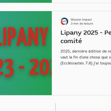
Mission Impact
3 min de lecture
Lipany 2025 - P
comité
2025, dernière édition de notr
vaut la fin d'une chose qu
(Ecclésiastes 7.8) J'ai touj
cette phrase... Pourtant, ce 
notre projet missionnaire de trois ans. 
soutenir une communauté rom
humanitaire, social et ecclés
Antonella et amoureusement
Mission Impact, une joyeus
Z-NOUS
RETRO