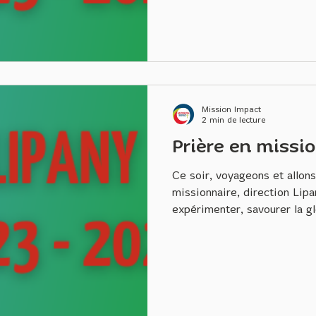
issue de l'église de Metz. Ai
jour, mon amie Fatiha de Me
partie de l'équipe. A l'époqu
servir en mission avec mes c
voilà une réponse à ma priè
une équipe composée de Be
Mission Impact
2 min de lecture
Prière en missi
Ce soir, voyageons et allon
missionnaire, direction Lipa
expérimenter, savourer la gl
Certes, nous partons avec l
que le Seigneur nous a offer
avançons avec humilité en im
notre tour les rejetés, les a
Il fait humide aujourd'hui, l
L'automne est bel et bien ins