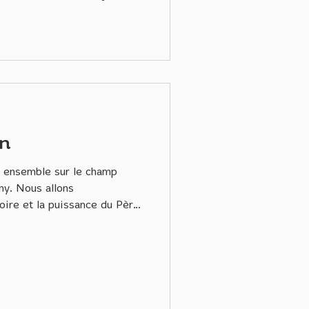
nsi, lorsque le projet a vu le
tz m' a proposé de faire
e, je priais pour pouvoir
ompétences infirmières. Et
re. Me voilà intégrée dans
lges et Fr
on
s ensemble sur le champ
ny. Nous allons
oire et la puissance du Père.
es dons, les compétences
tes... Pas à pas, nous
itant le Christ, servant à
ssoiffés d'amour et de vérité.
'avez-vous ressenti ?
tallé, et la boue aussi ! All