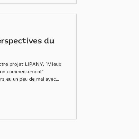
erspectives du
e projet LIPANY. "Mieux
e son commencement"
ours eu un peu de mal avec
verset s'est révélé juste pour
Décider de partir
 en Slovaquie sur les plans
ial, c'est le défi lancé par
 relevé par le comité
e bande de partic
UVEZ-NOUS