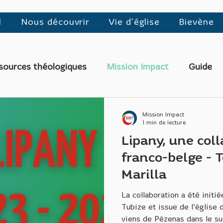
l
Nous découvrir
Vie d'église
Bievène
sources théologiques
Mission Impact
Guide
Mission Impact
1 min de lecture
Lipany, une col
franco-belge -
Marilla
La collaboration a été initié
Tubize et issue de l’église 
viens de Pézenas dans le sud de la France, mais je suis